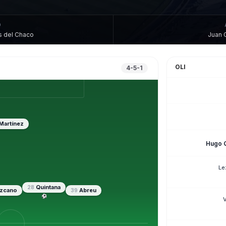
O
s del Chaco
Juan 
OLI
4-5-1
Martínez
Hugo Q
Le
Quintana
28
zcano
Abreu
39
⚽