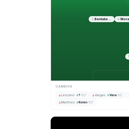
Bentaberry
Mora
2
4
CAMBIOS
Lezcano
·
?
62'
Vargas
·
Vera
62'
↓
↑
↓
↑
Martínez
·
Rolón
92'
↓
↑