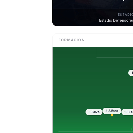
ESTADI
Estadio Defensore
FORMACIÓN
Alfaro
5
Silva
Le
3
19