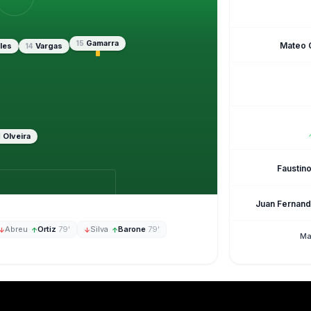
Gamarra
15
Mateo 
les
Vargas
14
Olveira
1
Faustin
Juan Fernand
Abreu
·
Ortiz
79'
Silva
·
Barone
79'
↓
↑
↓
↑
Ma