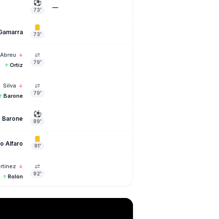
⚽
—
73'
Gamarra
73'
⇄
Abreu
↓
79'
Ortiz
↑
⇄
Silva
↓
79'
Barone
↑
⚽
o Barone
89'
o Alfaro
91'
⇄
rtínez
↓
92'
Rolón
↑