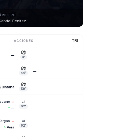
ÁRBITRO
Gabriel Benítez
TRI
ACCIONES
⚽
—
4'
⚽
—
44'
⚽
uintana
59'
⇄
zcano
↓
62'
—
↑
⇄
Vargas
↓
62'
Vera
↑