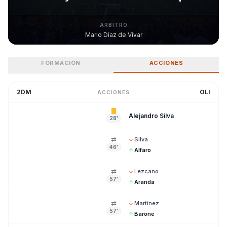
ÁRBITRO
Mario Díaz de Vivar
FORMACIÓN
ACCIONES
2DM
OLI
ACCIONES
Alejandro Silva
28'
⇄
Silva
↓
46'
Alfaro
↑
⇄
Lezcano
↓
57'
Aranda
↑
⇄
Martínez
↓
57'
Barone
↑