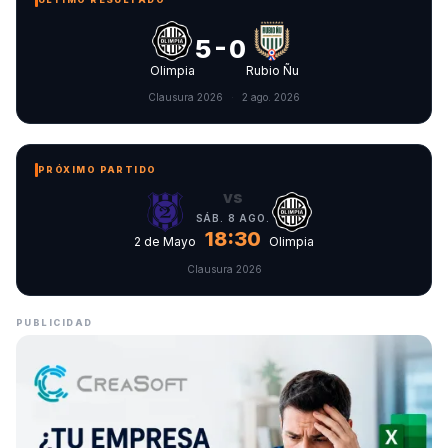
5-0
Olimpia
Rubio Ñu
Clausura 2026
·
2 ago. 2026
PRÓXIMO PARTIDO
vs
SÁB. 8 AGO.
18:30
2 de Mayo
Olimpia
Clausura 2026
PUBLICIDAD