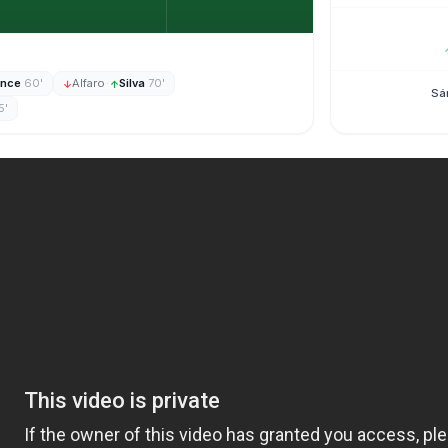
ance
60'
Alfaro
·
Silva
70'
↓
↑
Sá
5'