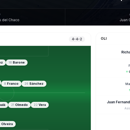
O
s del Chaco
Juan 
OLI
4-4-2
Richa
ez
Barone
18
↑
Franco
Sánchez
8
26
Ma
Juan Fernand
alá
Olmedo
Vera
21
22
Asi
Olveira
1