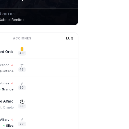
ÁRBITRO
Gabriel Benítez
LUQ
ACCIONES
rd Ortiz
43'
⇄
Franco
↓
46'
Quintana
⇄
rtínez
↓
60'
Grance
↑
⚽
o Alfaro
66'
st. Olmedo
⇄
Alfaro
↓
70'
Silva
↑