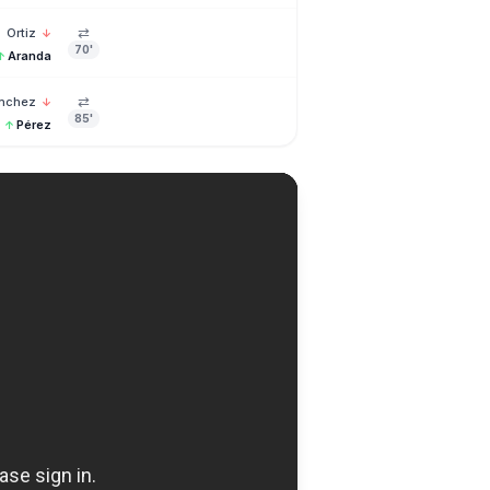
⇄
Ortiz
↓
70'
Aranda
↑
⇄
nchez
↓
85'
Pérez
↑