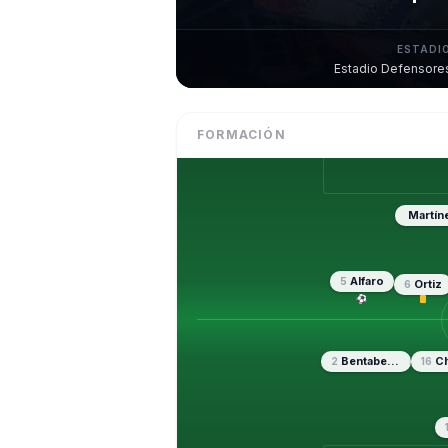
ESTADI
Estadio Defensore
FORMACIÓN
Martín
Alfaro
5
Ortiz
6
⚽
Bentaberry
Ch
2
16