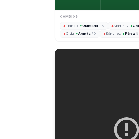
CAMBIOS
Franco
·
Quintana
46'
Martínez
·
Gr
↓
↑
↓
↑
Ortiz
·
Aranda
70'
Sánchez
·
Pérez
8
↓
↑
↓
↑