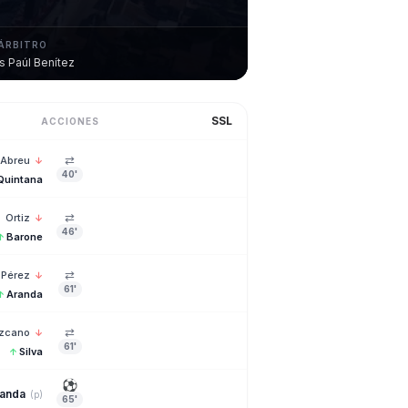
ÁRBITRO
s Paúl Benítez
SSL
ACCIONES
⇄
Abreu
↓
40'
Quintana
⇄
Ortiz
↓
46'
Barone
↑
⇄
Pérez
↓
61'
Aranda
↑
⇄
zcano
↓
61'
Silva
↑
⚽
randa
(p)
65'