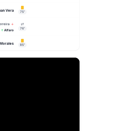
uan Vera
75'
⇄
erreira
↓
76'
Alfaro
↑
Morales
85'