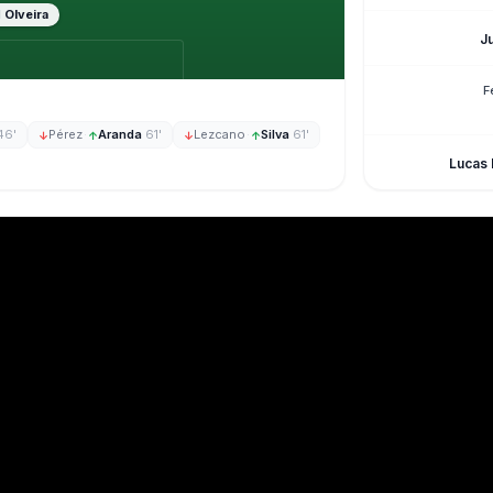
Olveira
1
J
F
46'
Pérez
·
Aranda
61'
Lezcano
·
Silva
61'
↓
↑
↓
↑
Lucas 