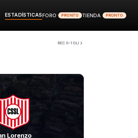
ESTADÍSTICAS
FORO
TIENDA
PRONTO
PRONTO
REC 0-1 OLI
an Lorenzo