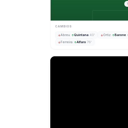
CAMBIOS
Abreu
·
Quintana
40'
Ortiz
·
Barone
↓
↑
↓
↑
Ferreira
·
Alfaro
76'
↓
↑