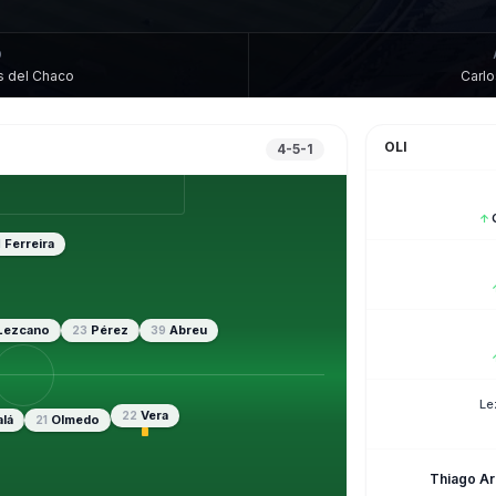
O
s del Chaco
Carlo
OLI
4-5-1
↑
Ferreira
1
Lezcano
Pérez
Abreu
23
39
Le
Vera
22
lá
Olmedo
21
Thiago A