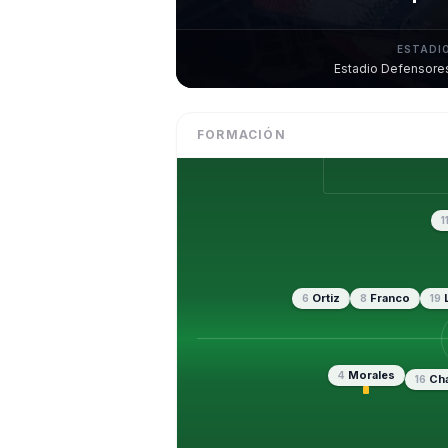
ESTADI
Estadio Defensore
FORMACIÓN
1
Ortiz
Franco
6
8
19
Morales
4
Cha
16