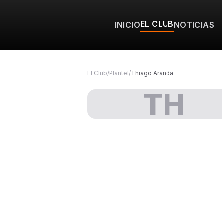
EL CLUB
INICIO
NOTICIAS
El Club
/
Plantel
/
Thiago Aranda
TH