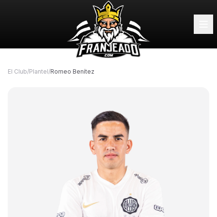
El Club
/
Plantel
/
Romeo Benítez