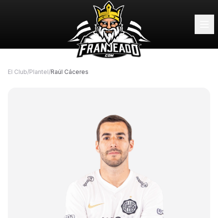
El Club
/
Plantel
/
Raúl Cáceres