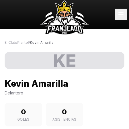
El Club
/
Plantel
/
Kevin Amarilla
KE
Kevin Amarilla
Delantero
0
0
GOLES
ASISTENCIAS