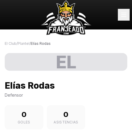
El Club
/
Plantel
/
Elías Rodas
EL
Elías Rodas
Defensor
0
0
GOLES
ASISTENCIAS