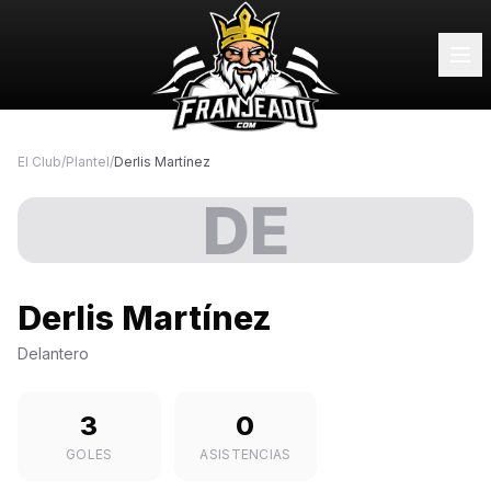
El Club
/
Plantel
/
Derlis Martínez
DE
Derlis Martínez
Delantero
3
0
GOLES
ASISTENCIAS