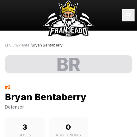
El Club
/
Plantel
/
Bryan Bentaberry
BR
#2
Bryan Bentaberry
Defensor
3
0
GOLES
ASISTENCIAS