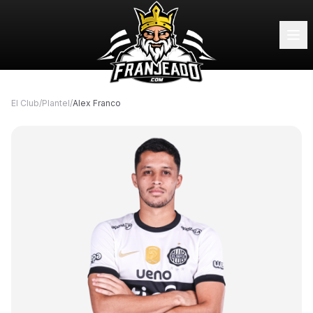
El Club
/
Plantel
/
Alex Franco